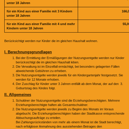
unter 18 Jahren
für ein Kind aus einer Familie mit 3 Kindern
166,
unter 18 Jahren
für ein Kind aus einer Familie mit 4 und mehr
55,0
Kindern unter 18 Jahren
Berücksichtigt werden nur Kinder die im gleichen Haushalt wohnen.
I. Berechnungsgrundlagen
Bei der Ermittlung der Ermäßigungen der Nutzungsentgelte werden nur Kinder
berücksichtigt die im gleichen Haushalt leben.
Die Verwaltung ist im Einzelfall ermächtigt, bei besonders gelagerten Fällen
abweichende Gebühren zu erheben.
Die Nutzungsentgelte werden jeweils für ein Kindergartenjahr festgesetzt. Sie
werden für 12 Monate erhoben.
Der Zuschlag für Kinder unter 3 Jahren entfällt ab dem Monat, der auf den 3.
Geburtstag des Kindes folgt.
II. Allgemeines
Schuldner der Nutzungsentgelte sind die Erziehungsberechtigten. Mehrere
Erziehungsberechtigte haften als Gesamtschuldner.
Die Nutzungsentgelte werden jeweils zu Beginn des Monats im Voraus
abgebucht. Die Erziehungsberechtigten haben der Stadtkasse entsprechende
Abbuchungsaufträge zu erteilen.
Bei Zahlungsrückständen von mehr als einem Monat ist die Stadt berechtigt,
nach erfolgloser Anmahnung des ausstehenden Betrages den