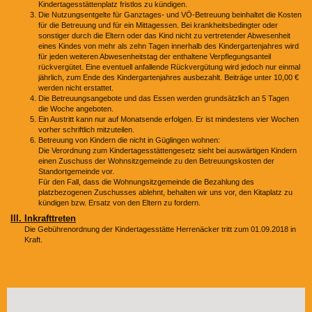
Kindertagesstättenplatz fristlos zu kündigen.
Die Nutzungsentgelte für Ganztages- und VÖ-Betreuung beinhaltet die Kosten
für die Betreuung und für ein Mittagessen. Bei krankheitsbedingter oder
sonstiger durch die Eltern oder das Kind nicht zu vertretender Abwesenheit
eines Kindes von mehr als zehn Tagen innerhalb des Kindergartenjahres wird
für jeden weiteren Abwesenheitstag der enthaltene Verpflegungsanteil
rückvergütet. Eine eventuell anfallende Rückvergütung wird jedoch nur einmal
jährlich, zum Ende des Kindergartenjahres ausbezahlt. Beiträge unter 10,00 €
werden nicht erstattet.
Die Betreuungsangebote und das Essen werden grundsätzlich an 5 Tagen
die Woche angeboten.
Ein Austritt kann nur auf Monatsende erfolgen. Er ist mindestens vier Wochen
vorher schriftlich mitzuteilen.
Betreuung von Kindern die nicht in Güglingen wohnen:
Die Verordnung zum Kindertagesstättengesetz sieht bei auswärtigen Kindern
einen Zuschuss der Wohnsitzgemeinde zu den Betreuungskosten der
Standortgemeinde vor.
Für den Fall, dass die Wohnungsitzgemeinde die Bezahlung des
platzbezogenen Zuschusses ablehnt, behalten wir uns vor, den Kitaplatz zu
kündigen bzw. Ersatz von den Eltern zu fordern.
III. Inkrafttreten
Die Gebührenordnung der Kindertagesstätte Herrenäcker tritt zum 01.09.2018 in
Kraft.