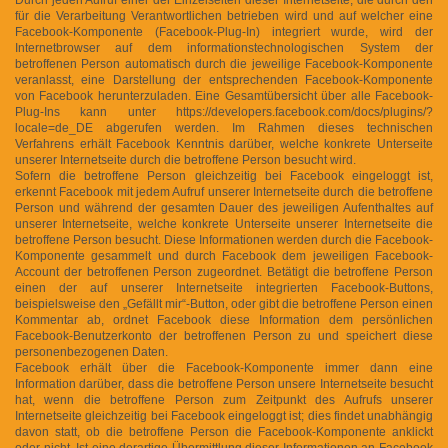
für die Verarbeitung Verantwortlichen betrieben wird und auf welcher eine
Facebook-Komponente (Facebook-Plug-In) integriert wurde, wird der
Internetbrowser auf dem informationstechnologischen System der
betroffenen Person automatisch durch die jeweilige Facebook-Komponente
veranlasst, eine Darstellung der entsprechenden Facebook-Komponente
von Facebook herunterzuladen. Eine Gesamtübersicht über alle Facebook-
Plug-Ins kann unter https://developers.facebook.com/docs/plugins/?
locale=de_DE abgerufen werden. Im Rahmen dieses technischen
Verfahrens erhält Facebook Kenntnis darüber, welche konkrete Unterseite
unserer Internetseite durch die betroffene Person besucht wird.
Sofern die betroffene Person gleichzeitig bei Facebook eingeloggt ist,
erkennt Facebook mit jedem Aufruf unserer Internetseite durch die betroffene
Person und während der gesamten Dauer des jeweiligen Aufenthaltes auf
unserer Internetseite, welche konkrete Unterseite unserer Internetseite die
betroffene Person besucht. Diese Informationen werden durch die Facebook-
Komponente gesammelt und durch Facebook dem jeweiligen Facebook-
Account der betroffenen Person zugeordnet. Betätigt die betroffene Person
einen der auf unserer Internetseite integrierten Facebook-Buttons,
beispielsweise den „Gefällt mir“-Button, oder gibt die betroffene Person einen
Kommentar ab, ordnet Facebook diese Information dem persönlichen
Facebook-Benutzerkonto der betroffenen Person zu und speichert diese
personenbezogenen Daten.
Facebook erhält über die Facebook-Komponente immer dann eine
Information darüber, dass die betroffene Person unsere Internetseite besucht
hat, wenn die betroffene Person zum Zeitpunkt des Aufrufs unserer
Internetseite gleichzeitig bei Facebook eingeloggt ist; dies findet unabhängig
davon statt, ob die betroffene Person die Facebook-Komponente anklickt
oder nicht. Ist eine derartige Übermittlung dieser Informationen an Facebook