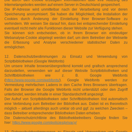
Internetangebotes werden auf einem Server in Deutschland gespeichert.
Die IP-Adresse wird unmittelbar nach der Verarbeitung und vor deren
Speicherung anonymisiert. Sie haben die Möglichkeit, die Installation der
Cookies durch Änderung der Einstellung Ihrer Browser-Software zu
verhindern. Wir weisen Sie darauf hin, dass bei entsprechender Einstellung
eventuell nicht mehr alle Funktionen dieser Website zur Verfügung stehen.
Sie können sich entscheiden, ob in Ihrem Browser ein eindeutiger
Webanalyse-Cookie abgelegt werden darf, um dem Betreiber der Webseite
die Erfassung und Analyse verschiedener statistischer Daten zu
ermöglichen.
12. Datenschutzbestimmungen zu Einsatz und Verwendung von
Scriptbibliotheken (Google Webfonts)
Um unsere Inhalte browserübergreifend korrekt und grafisch ansprechend
darzustellen, verwenden wir auf dieser Website Scriptbibliotheken und
Schriftbibliotheken wie z. B. Google Webfonts
(
https://www.google.com/webfonts/
). Google Webfonts werden zur
Vermeidung mehrfachen Ladens in den Cache Ihres Browsers übertragen.
Falls der Browser die Google Webfonts nicht unterstützt oder den Zugriff
unterbindet, werden Inhalte in einer Standardschrift angezeigt.
Der Aufruf von Scriptbibliotheken oder Schriftbibliotheken löst automatisch
eine Verbindung zum Betreiber der Bibliothek aus. Dabei ist es theoretisch
möglich – aktuell allerdings auch unklar ob und ggf. zu welchen Zwecken –
dass Betreiber entsprechender Bibliotheken Daten erheben.
Die Datenschutzrichtlinie des Bibliothekbetreibers Google finden Sie
hier:
https://www.google.com/policies/privacy/
13. Datenschutzbestimmungen zu Einsatz und Verwendung von Google