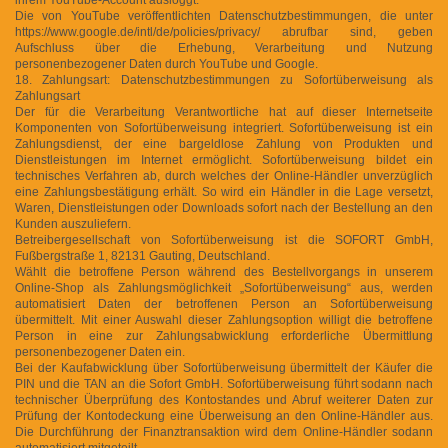
Die von YouTube veröffentlichten Datenschutzbestimmungen, die unter
https://www.google.de/intl/de/policies/privacy/ abrufbar sind, geben
Aufschluss über die Erhebung, Verarbeitung und Nutzung
personenbezogener Daten durch YouTube und Google.
18. Zahlungsart: Datenschutzbestimmungen zu Sofortüberweisung als
Zahlungsart
Der für die Verarbeitung Verantwortliche hat auf dieser Internetseite
Komponenten von Sofortüberweisung integriert. Sofortüberweisung ist ein
Zahlungsdienst, der eine bargeldlose Zahlung von Produkten und
Dienstleistungen im Internet ermöglicht. Sofortüberweisung bildet ein
technisches Verfahren ab, durch welches der Online-Händler unverzüglich
eine Zahlungsbestätigung erhält. So wird ein Händler in die Lage versetzt,
Waren, Dienstleistungen oder Downloads sofort nach der Bestellung an den
Kunden auszuliefern.
Betreibergesellschaft von Sofortüberweisung ist die SOFORT GmbH,
Fußbergstraße 1, 82131 Gauting, Deutschland.
Wählt die betroffene Person während des Bestellvorgangs in unserem
Online-Shop als Zahlungsmöglichkeit „Sofortüberweisung“ aus, werden
automatisiert Daten der betroffenen Person an Sofortüberweisung
übermittelt. Mit einer Auswahl dieser Zahlungsoption willigt die betroffene
Person in eine zur Zahlungsabwicklung erforderliche Übermittlung
personenbezogener Daten ein.
Bei der Kaufabwicklung über Sofortüberweisung übermittelt der Käufer die
PIN und die TAN an die Sofort GmbH. Sofortüberweisung führt sodann nach
technischer Überprüfung des Kontostandes und Abruf weiterer Daten zur
Prüfung der Kontodeckung eine Überweisung an den Online-Händler aus.
Die Durchführung der Finanztransaktion wird dem Online-Händler sodann
automatisiert mitgeteilt.