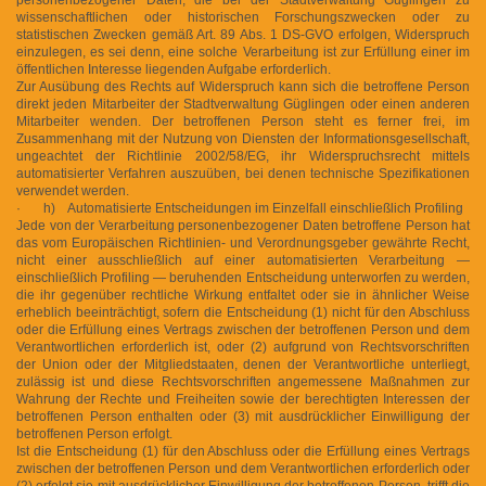
wissenschaftlichen oder historischen Forschungszwecken oder zu
statistischen Zwecken gemäß Art. 89 Abs. 1 DS-GVO erfolgen, Widerspruch
einzulegen, es sei denn, eine solche Verarbeitung ist zur Erfüllung einer im
öffentlichen Interesse liegenden Aufgabe erforderlich.
Zur Ausübung des Rechts auf Widerspruch kann sich die betroffene Person
direkt jeden Mitarbeiter der Stadtverwaltung Güglingen oder einen anderen
Mitarbeiter wenden. Der betroffenen Person steht es ferner frei, im
Zusammenhang mit der Nutzung von Diensten der Informationsgesellschaft,
ungeachtet der Richtlinie 2002/58/EG, ihr Widerspruchsrecht mittels
automatisierter Verfahren auszuüben, bei denen technische Spezifikationen
verwendet werden.
· h) Automatisierte Entscheidungen im Einzelfall einschließlich Profiling
Jede von der Verarbeitung personenbezogener Daten betroffene Person hat
das vom Europäischen Richtlinien- und Verordnungsgeber gewährte Recht,
nicht einer ausschließlich auf einer automatisierten Verarbeitung —
einschließlich Profiling — beruhenden Entscheidung unterworfen zu werden,
die ihr gegenüber rechtliche Wirkung entfaltet oder sie in ähnlicher Weise
erheblich beeinträchtigt, sofern die Entscheidung (1) nicht für den Abschluss
oder die Erfüllung eines Vertrags zwischen der betroffenen Person und dem
Verantwortlichen erforderlich ist, oder (2) aufgrund von Rechtsvorschriften
der Union oder der Mitgliedstaaten, denen der Verantwortliche unterliegt,
zulässig ist und diese Rechtsvorschriften angemessene Maßnahmen zur
Wahrung der Rechte und Freiheiten sowie der berechtigten Interessen der
betroffenen Person enthalten oder (3) mit ausdrücklicher Einwilligung der
betroffenen Person erfolgt.
Ist die Entscheidung (1) für den Abschluss oder die Erfüllung eines Vertrags
zwischen der betroffenen Person und dem Verantwortlichen erforderlich oder
(2) erfolgt sie mit ausdrücklicher Einwilligung der betroffenen Person, trifft die