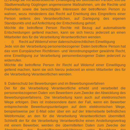
Stadtverwaltung Güglingen angemessene Maßnahmen, um die Rechte und
Freiheiten sowie die berechtigten Interessen der betroffenen Person zu
wahren, wozu mindestens das Recht auf Erwirkung des Eingreifens einer
Person seitens des Verantwortlichen, auf Darlegung des eigenen
Standpunkts und auf Anfechtung der Entscheidung gehört.
Möchte die betroffene Person Rechte mit Bezug auf automatisierte
Entscheidungen geltend machen, kann sie sich hierzu jederzeit an einen
Mitarbeiter des für die Verarbeitung Verantwortlichen wenden.
· i) Recht auf Widerruf einer datenschutzrechtlichen Einwilligung
Jede von der Verarbeitung personenbezogener Daten betroffene Person hat
das vom Europäischen Richtlinien- und Verordnungsgeber gewährte Recht,
eine Einwilligung zur Verarbeitung personenbezogener Daten jederzeit zu
widerrufen.
Möchte die betroffene Person ihr Recht auf Widerruf einer Einwilligung
geltend machen, kann sie sich hierzu jederzeit an einen Mitarbeiter des für
die Verarbeitung Verantwortlichen wenden.
9. Datenschutz bei Bewerbungen und im Bewerbungsverfahren
Der für die Verarbeitung Verantwortliche erhebt und verarbeitet die
personenbezogenen Daten von Bewerbern zum Zwecke der Abwicklung des
Bewerbungsverfahrens. Die Verarbeitung kann auch auf elektronischem
Wege erfolgen. Dies ist insbesondere dann der Fall, wenn ein Bewerber
entsprechende Bewerbungsunterlagen auf dem elektronischen Wege,
beispielsweise per E-Mail oder über ein auf der Internetseite befindliches
Webformular, an den für die Verarbeitung Verantwortlichen übermittelt.
Schließt der für die Verarbeitung Verantwortliche einen Anstellungsvertrag
mit einem Bewerber, werden die übermittelten Daten zum Zwecke der
Abwicklung des Beschäftigungsverhältnisses unter Beachtung der