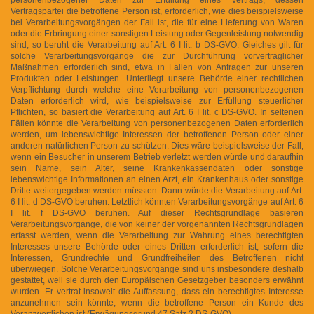
Vertragspartei die betroffene Person ist, erforderlich, wie dies beispielsweise
bei Verarbeitungsvorgängen der Fall ist, die für eine Lieferung von Waren
oder die Erbringung einer sonstigen Leistung oder Gegenleistung notwendig
sind, so beruht die Verarbeitung auf Art. 6 I lit. b DS-GVO. Gleiches gilt für
solche Verarbeitungsvorgänge die zur Durchführung vorvertraglicher
Maßnahmen erforderlich sind, etwa in Fällen von Anfragen zur unseren
Produkten oder Leistungen. Unterliegt unsere Behörde einer rechtlichen
Verpflichtung durch welche eine Verarbeitung von personenbezogenen
Daten erforderlich wird, wie beispielsweise zur Erfüllung steuerlicher
Pflichten, so basiert die Verarbeitung auf Art. 6 I lit. c DS-GVO. In seltenen
Fällen könnte die Verarbeitung von personenbezogenen Daten erforderlich
werden, um lebenswichtige Interessen der betroffenen Person oder einer
anderen natürlichen Person zu schützen. Dies wäre beispielsweise der Fall,
wenn ein Besucher in unserem Betrieb verletzt werden würde und daraufhin
sein Name, sein Alter, seine Krankenkassendaten oder sonstige
lebenswichtige Informationen an einen Arzt, ein Krankenhaus oder sonstige
Dritte weitergegeben werden müssten. Dann würde die Verarbeitung auf Art.
6 I lit. d DS-GVO beruhen. Letztlich könnten Verarbeitungsvorgänge auf Art. 6
I lit. f DS-GVO beruhen. Auf dieser Rechtsgrundlage basieren
Verarbeitungsvorgänge, die von keiner der vorgenannten Rechtsgrundlagen
erfasst werden, wenn die Verarbeitung zur Wahrung eines berechtigten
Interesses unsere Behörde oder eines Dritten erforderlich ist, sofern die
Interessen, Grundrechte und Grundfreiheiten des Betroffenen nicht
überwiegen. Solche Verarbeitungsvorgänge sind uns insbesondere deshalb
gestattet, weil sie durch den Europäischen Gesetzgeber besonders erwähnt
wurden. Er vertrat insoweit die Auffassung, dass ein berechtigtes Interesse
anzunehmen sein könnte, wenn die betroffene Person ein Kunde des
Verantwortlichen ist (Erwägungsgrund 47 Satz 2 DS-GVO).