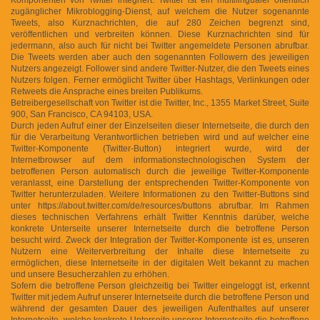
zugänglicher Mikroblogging-Dienst, auf welchem die Nutzer sogenannte
Tweets, also Kurznachrichten, die auf 280 Zeichen begrenzt sind,
veröffentlichen und verbreiten können. Diese Kurznachrichten sind für
jedermann, also auch für nicht bei Twitter angemeldete Personen abrufbar.
Die Tweets werden aber auch den sogenannten Followern des jeweiligen
Nutzers angezeigt. Follower sind andere Twitter-Nutzer, die den Tweets eines
Nutzers folgen. Ferner ermöglicht Twitter über Hashtags, Verlinkungen oder
Retweets die Ansprache eines breiten Publikums.
Betreibergesellschaft von Twitter ist die Twitter, Inc., 1355 Market Street, Suite
900, San Francisco, CA 94103, USA.
Durch jeden Aufruf einer der Einzelseiten dieser Internetseite, die durch den
für die Verarbeitung Verantwortlichen betrieben wird und auf welcher eine
Twitter-Komponente (Twitter-Button) integriert wurde, wird der
Internetbrowser auf dem informationstechnologischen System der
betroffenen Person automatisch durch die jeweilige Twitter-Komponente
veranlasst, eine Darstellung der entsprechenden Twitter-Komponente von
Twitter herunterzuladen. Weitere Informationen zu den Twitter-Buttons sind
unter https://about.twitter.com/de/resources/buttons abrufbar. Im Rahmen
dieses technischen Verfahrens erhält Twitter Kenntnis darüber, welche
konkrete Unterseite unserer Internetseite durch die betroffene Person
besucht wird. Zweck der Integration der Twitter-Komponente ist es, unseren
Nutzern eine Weiterverbreitung der Inhalte diese Internetseite zu
ermöglichen, diese Internetseite in der digitalen Welt bekannt zu machen
und unsere Besucherzahlen zu erhöhen.
Sofern die betroffene Person gleichzeitig bei Twitter eingeloggt ist, erkennt
Twitter mit jedem Aufruf unserer Internetseite durch die betroffene Person und
während der gesamten Dauer des jeweiligen Aufenthaltes auf unserer
Internetseite, welche konkrete Unterseite unserer Internetseite die betroffene