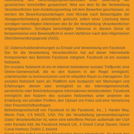
gesetzlichen Vorschriften gespeichert. Wird von dem für die Verarbeitung
Verantwortlichen kein Anstellungsvertrag mit dem Bewerber geschlossen, so
werden die Bewerbungsunterlagen zwei Monate nach Bekanntgabe der
Absageentscheidung automatisch gelöscht, sofern einer Löschung keine
sonstigen berechtigten Interessen des für die Verarbeitung Verantwortlichen
entgegenstehen. Sonstiges berechtigtes Interesse in diesem Sinne ist
beispielsweise eine Beweispflicht in einem Verfahren nach dem Allgemeinen
Gleichbehandlungsgesetz (AGG).
10. Datenschutzbestimmungen zu Einsatz und Verwendung von Facebook
Der für die Verarbeitung Verantwortliche hat auf dieser Internetseite
Komponenten des Behörde Facebook integriert. Facebook ist ein soziales
Netzwerk.
Ein soziales Netzwerk ist ein im Internet betriebener sozialer Treffpunkt, eine
Online-Gemeinschaft, die es den Nutzern in der Regel ermöglicht,
untereinander zu kommunizieren und im virtuellen Raum zu interagieren. Ein
soziales Netzwerk kann als Plattform zum Austausch von Meinungen und
Erfahrungen dienen oder ermöglicht es der Internetgemeinschaft,
persönliche oder Behördebezogene Informationen bereitzustellen. Facebook
ermöglicht den Nutzern des sozialen Netzwerkes unter anderem die
Erstellung von privaten Profilen, den Upload von Fotos und eine Vernetzung
über Freundschaftsanfragen.
Betreibergesellschaft von Facebook ist die Facebook, Inc., 1 Hacker Way,
Menlo Park, CA 94025, USA. Für die Verarbeitung personenbezogener
Daten Verantwortlicher ist, wenn eine betroffene Person außerhalb der USA
oder Kanada lebt, die Facebook Ireland Ltd., 4 Grand Canal Square, Grand
Canal Harbour, Dublin 2, Ireland.
Durch jeden Aufruf einer der Einzelseiten dieser Internetseite, die durch den