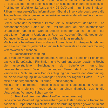
o das Bestehen einer automatisierten Entscheidungsfindung einschließlich
Profiling gemäß Artikel 22 Abs.1 und 4 DS-GVO und — zumindest in diesen
Fällen — aussagekräftige Informationen über die involvierte Logik sowie die
Tragweite und die angestrebten Auswirkungen einer derartigen Verarbeitung
für die betroffene Person
Ferner steht der betroffenen Person ein Auskunftsrecht darüber zu, ob
personenbezogene Daten an ein Drittland oder an eine internationale
Organisation übermittelt wurden. Sofern dies der Fall ist, so steht der
betroffenen Person im Übrigen das Recht zu, Auskunft über die geeigneten
Garantien im Zusammenhang mit der Übermittlung zu erhalten.
Möchte eine betroffene Person dieses Auskunftsrecht in Anspruch nehmen,
kann sie sich hierzu jederzeit an einen Mitarbeiter des für die Verarbeitung
Verantwortlichen wenden.
· c) Recht auf Berichtigung
Jede von der Verarbeitung personenbezogener Daten betroffene Person hat
das vom Europäischen Richtlinien- und Verordnungsgeber gewährte Recht,
die unverzügliche Berichtigung sie betreffender unrichtiger
personenbezogener Daten zu verlangen. Ferner steht der betroffenen
Person das Recht zu, unter Berücksichtigung der Zwecke der Verarbeitung,
die Vervollständigung unvollständiger personenbezogener Daten — auch
mittels einer ergänzenden Erklärung — zu verlangen.
Möchte eine betroffene Person dieses Berichtigungsrecht in Anspruch
nehmen, kann sie sich hierzu jederzeit an einen Mitarbeiter des für die
Verarbeitung Verantwortlichen wenden.
· d) Recht auf Löschung (Recht auf Vergessen werden)
Jede von der Verarbeitung personenbezogener Daten betroffene Person hat
das vom Europäischen Richtlinien- und Verordnungsgeber gewährte Recht,
von dem Verantwortlichen zu verlangen, dass die sie betreffenden