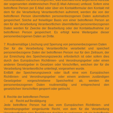
der sogenannten elektronischen Post (E-Mail-Adresse) umfasst. Sofern eine
betroffene Person per E-Mail oder über ein Kontaktformular den Kontakt mit
dem für die Verarbeitung Verantwortlichen aufnimmt, werden die von der
betroffenen Person übermittelten personenbezogenen Daten automatisch
gespeichert. Solche auf freiwilliger Basis von einer betroffenen Person an
den für die Verarbeitung Verantwortlichen übermittelten personenbezogenen
Daten werden für Zwecke der Bearbeitung oder der Kontaktaufnahme zur
betroffenen Person gespeichert. Es erfolgt keine Weitergabe dieser
personenbezogenen Daten an Dritte.
7. Routinemäßige Löschung und Sperrung von personenbezogenen Daten
Der für die Verarbeitung Verantwortliche verarbeitet und speichert
personenbezogene Daten der betroffenen Person nur für den Zeitraum, der
zur Erreichung des Speicherungszwecks erforderlich ist oder sofern dies
durch den Europäischen Richtlinien- und Verordnungsgeber oder einen
anderen Gesetzgeber in Gesetzen oder Vorschriften, welchen der für die
Verarbeitung Verantwortliche unterliegt, vorgesehen wurde.
Entfällt der Speicherungszweck oder läuft eine vom Europäischen
Richtlinien- und Verordnungsgeber oder einem anderen zuständigen
Gesetzgeber vorgeschriebene Speicherfrist ab, werden die
personenbezogenen Daten routinemäßig und entsprechend den
gesetzlichen Vorschriften gesperrt oder gelöscht.
8. Rechte der betroffenen Person
· a) Recht auf Bestätigung
Jede betroffene Person hat das vom Europäischen Richtlinien- und
Verordnungsgeber eingeräumte Recht, von dem für die Verarbeitung
Verantwortlichen eine Bestätigung darüber zu verlangen, ob sie betreffende