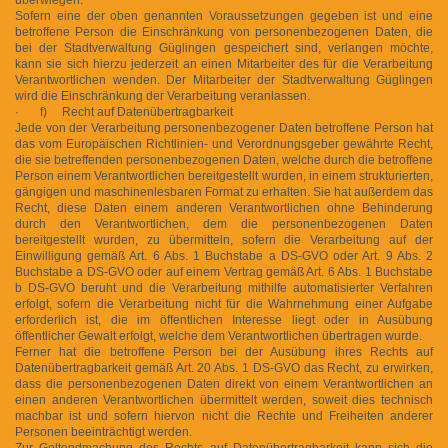
Sofern eine der oben genannten Voraussetzungen gegeben ist und eine
betroffene Person die Einschränkung von personenbezogenen Daten, die
bei der Stadtverwaltung Güglingen gespeichert sind, verlangen möchte,
kann sie sich hierzu jederzeit an einen Mitarbeiter des für die Verarbeitung
Verantwortlichen wenden. Der Mitarbeiter der Stadtverwaltung Güglingen
wird die Einschränkung der Verarbeitung veranlassen.
· f) Recht auf Datenübertragbarkeit
Jede von der Verarbeitung personenbezogener Daten betroffene Person hat
das vom Europäischen Richtlinien- und Verordnungsgeber gewährte Recht,
die sie betreffenden personenbezogenen Daten, welche durch die betroffene
Person einem Verantwortlichen bereitgestellt wurden, in einem strukturierten,
gängigen und maschinenlesbaren Format zu erhalten. Sie hat außerdem das
Recht, diese Daten einem anderen Verantwortlichen ohne Behinderung
durch den Verantwortlichen, dem die personenbezogenen Daten
bereitgestellt wurden, zu übermitteln, sofern die Verarbeitung auf der
Einwilligung gemäß Art. 6 Abs. 1 Buchstabe a DS-GVO oder Art. 9 Abs. 2
Buchstabe a DS-GVO oder auf einem Vertrag gemäß Art. 6 Abs. 1 Buchstabe
b DS-GVO beruht und die Verarbeitung mithilfe automatisierter Verfahren
erfolgt, sofern die Verarbeitung nicht für die Wahrnehmung einer Aufgabe
erforderlich ist, die im öffentlichen Interesse liegt oder in Ausübung
öffentlicher Gewalt erfolgt, welche dem Verantwortlichen übertragen wurde.
Ferner hat die betroffene Person bei der Ausübung ihres Rechts auf
Datenübertragbarkeit gemäß Art. 20 Abs. 1 DS-GVO das Recht, zu erwirken,
dass die personenbezogenen Daten direkt von einem Verantwortlichen an
einen anderen Verantwortlichen übermittelt werden, soweit dies technisch
machbar ist und sofern hiervon nicht die Rechte und Freiheiten anderer
Personen beeinträchtigt werden.
Zur Geltendmachung des Rechts auf Datenübertragbarkeit kann sich die