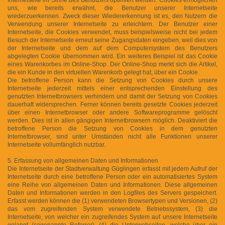
uns, wie bereits erwähnt, die Benutzer unserer Internetseite
wiederzuerkennen. Zweck dieser Wiedererkennung ist es, den Nutzern die
Verwendung unserer Internetseite zu erleichtern. Der Benutzer einer
Internetseite, die Cookies verwendet, muss beispielsweise nicht bei jedem
Besuch der Internetseite erneut seine Zugangsdaten eingeben, weil dies von
der Internetseite und dem auf dem Computersystem des Benutzers
abgelegten Cookie übernommen wird. Ein weiteres Beispiel ist das Cookie
eines Warenkorbes im Online-Shop. Der Online-Shop merkt sich die Artikel,
die ein Kunde in den virtuellen Warenkorb gelegt hat, über ein Cookie.
Die betroffene Person kann die Setzung von Cookies durch unsere
Internetseite jederzeit mittels einer entsprechenden Einstellung des
genutzten Internetbrowsers verhindern und damit der Setzung von Cookies
dauerhaft widersprechen. Ferner können bereits gesetzte Cookies jederzeit
über einen Internetbrowser oder andere Softwareprogramme gelöscht
werden. Dies ist in allen gängigen Internetbrowsern möglich. Deaktiviert die
betroffene Person die Setzung von Cookies in dem genutzten
Internetbrowser, sind unter Umständen nicht alle Funktionen unserer
Internetseite vollumfänglich nutzbar.
5. Erfassung von allgemeinen Daten und Informationen
Die Internetseite der Stadtverwaltung Güglingen erfasst mit jedem Aufruf der
Internetseite durch eine betroffene Person oder ein automatisiertes System
eine Reihe von allgemeinen Daten und Informationen. Diese allgemeinen
Daten und Informationen werden in den Logfiles des Servers gespeichert.
Erfasst werden können die (1) verwendeten Browsertypen und Versionen, (2)
das vom zugreifenden System verwendete Betriebssystem, (3) die
Internetseite, von welcher ein zugreifendes System auf unsere Internetseite
gelangt (sogenannte Referrer), (4) die Unterwebseiten, welche über ein