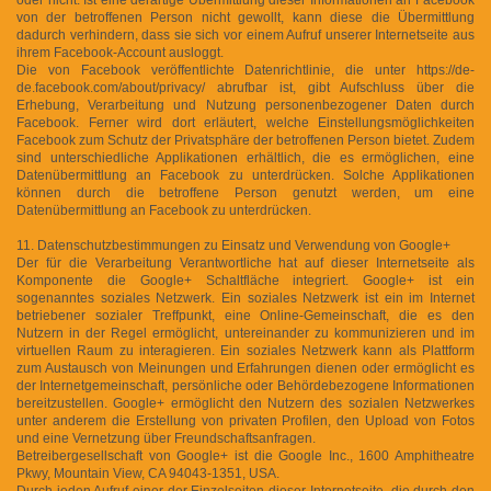
von der betroffenen Person nicht gewollt, kann diese die Übermittlung
dadurch verhindern, dass sie sich vor einem Aufruf unserer Internetseite aus
ihrem Facebook-Account ausloggt.
Die von Facebook veröffentlichte Datenrichtlinie, die unter https://de-
de.facebook.com/about/privacy/ abrufbar ist, gibt Aufschluss über die
Erhebung, Verarbeitung und Nutzung personenbezogener Daten durch
Facebook. Ferner wird dort erläutert, welche Einstellungsmöglichkeiten
Facebook zum Schutz der Privatsphäre der betroffenen Person bietet. Zudem
sind unterschiedliche Applikationen erhältlich, die es ermöglichen, eine
Datenübermittlung an Facebook zu unterdrücken. Solche Applikationen
können durch die betroffene Person genutzt werden, um eine
Datenübermittlung an Facebook zu unterdrücken.
11. Datenschutzbestimmungen zu Einsatz und Verwendung von Google+
Der für die Verarbeitung Verantwortliche hat auf dieser Internetseite als
Komponente die Google+ Schaltfläche integriert. Google+ ist ein
sogenanntes soziales Netzwerk. Ein soziales Netzwerk ist ein im Internet
betriebener sozialer Treffpunkt, eine Online-Gemeinschaft, die es den
Nutzern in der Regel ermöglicht, untereinander zu kommunizieren und im
virtuellen Raum zu interagieren. Ein soziales Netzwerk kann als Plattform
zum Austausch von Meinungen und Erfahrungen dienen oder ermöglicht es
der Internetgemeinschaft, persönliche oder Behördebezogene Informationen
bereitzustellen. Google+ ermöglicht den Nutzern des sozialen Netzwerkes
unter anderem die Erstellung von privaten Profilen, den Upload von Fotos
und eine Vernetzung über Freundschaftsanfragen.
Betreibergesellschaft von Google+ ist die Google Inc., 1600 Amphitheatre
Pkwy, Mountain View, CA 94043-1351, USA.
Durch jeden Aufruf einer der Einzelseiten dieser Internetseite, die durch den