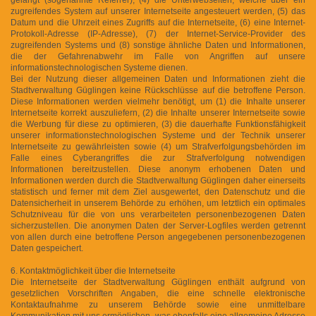
zugreifendes System auf unserer Internetseite angesteuert werden, (5) das
Datum und die Uhrzeit eines Zugriffs auf die Internetseite, (6) eine Internet-
Protokoll-Adresse (IP-Adresse), (7) der Internet-Service-Provider des
zugreifenden Systems und (8) sonstige ähnliche Daten und Informationen,
die der Gefahrenabwehr im Falle von Angriffen auf unsere
informationstechnologischen Systeme dienen.
Bei der Nutzung dieser allgemeinen Daten und Informationen zieht die
Stadtverwaltung Güglingen keine Rückschlüsse auf die betroffene Person.
Diese Informationen werden vielmehr benötigt, um (1) die Inhalte unserer
Internetseite korrekt auszuliefern, (2) die Inhalte unserer Internetseite sowie
die Werbung für diese zu optimieren, (3) die dauerhafte Funktionsfähigkeit
unserer informationstechnologischen Systeme und der Technik unserer
Internetseite zu gewährleisten sowie (4) um Strafverfolgungsbehörden im
Falle eines Cyberangriffes die zur Strafverfolgung notwendigen
Informationen bereitzustellen. Diese anonym erhobenen Daten und
Informationen werden durch die Stadtverwaltung Güglingen daher einerseits
statistisch und ferner mit dem Ziel ausgewertet, den Datenschutz und die
Datensicherheit in unserem Behörde zu erhöhen, um letztlich ein optimales
Schutzniveau für die von uns verarbeiteten personenbezogenen Daten
sicherzustellen. Die anonymen Daten der Server-Logfiles werden getrennt
von allen durch eine betroffene Person angegebenen personenbezogenen
Daten gespeichert.
6. Kontaktmöglichkeit über die Internetseite
Die Internetseite der Stadtverwaltung Güglingen enthält aufgrund von
gesetzlichen Vorschriften Angaben, die eine schnelle elektronische
Kontaktaufnahme zu unserem Behörde sowie eine unmittelbare
Kommunikation mit uns ermöglichen, was ebenfalls eine allgemeine Adresse