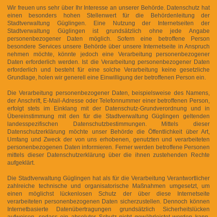
Wir freuen uns sehr über Ihr Interesse an unserer Behörde. Datenschutz hat
einen besonders hohen Stellenwert für die Behördenleitung der
Stadtverwaltung Güglingen. Eine Nutzung der Internetseiten der
Stadtverwaltung Güglingen ist grundsätzlich ohne jede Angabe
personenbezogener Daten möglich. Sofern eine betroffene Person
besondere Services unsere Behörde über unsere Internetseite in Anspruch
nehmen möchte, könnte jedoch eine Verarbeitung personenbezogener
Daten erforderlich werden. Ist die Verarbeitung personenbezogener Daten
erforderlich und besteht für eine solche Verarbeitung keine gesetzliche
Grundlage, holen wir generell eine Einwilligung der betroffenen Person ein.
Die Verarbeitung personenbezogener Daten, beispielsweise des Namens,
der Anschrift, E-Mail-Adresse oder Telefonnummer einer betroffenen Person,
erfolgt stets im Einklang mit der Datenschutz-Grundverordnung und in
Übereinstimmung mit den für die Stadtverwaltung Güglingen geltenden
landesspezifischen Datenschutzbestimmungen. Mittels dieser
Datenschutzerklärung möchte unser Behörde die Öffentlichkeit über Art,
Umfang und Zweck der von uns erhobenen, genutzten und verarbeiteten
personenbezogenen Daten informieren. Ferner werden betroffene Personen
mittels dieser Datenschutzerklärung über die ihnen zustehenden Rechte
aufgeklärt.
Die Stadtverwaltung Güglingen hat als für die Verarbeitung Verantwortlicher
zahlreiche technische und organisatorische Maßnahmen umgesetzt, um
einen möglichst lückenlosen Schutz der über diese Internetseite
verarbeiteten personenbezogenen Daten sicherzustellen. Dennoch können
Internetbasierte Datenübertragungen grundsätzlich Sicherheitslücken
aufweisen, sodass ein absoluter Schutz nicht gewährleistet werden kann.