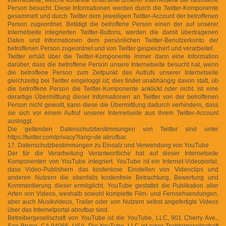
Person besucht. Diese Informationen werden durch die Twitter-Komponente
gesammelt und durch Twitter dem jeweiligen Twitter-Account der betroffenen
Person zugeordnet. Betätigt die betroffene Person einen der auf unserer
Internetseite integrierten Twitter-Buttons, werden die damit übertragenen
Daten und Informationen dem persönlichen Twitter-Benutzerkonto der
betroffenen Person zugeordnet und von Twitter gespeichert und verarbeitet.
Twitter erhält über die Twitter-Komponente immer dann eine Information
darüber, dass die betroffene Person unsere Internetseite besucht hat, wenn
die betroffene Person zum Zeitpunkt des Aufrufs unserer Internetseite
gleichzeitig bei Twitter eingeloggt ist; dies findet unabhängig davon statt, ob
die betroffene Person die Twitter-Komponente anklickt oder nicht. Ist eine
derartige Übermittlung dieser Informationen an Twitter von der betroffenen
Person nicht gewollt, kann diese die Übermittlung dadurch verhindern, dass
sie sich vor einem Aufruf unserer Internetseite aus ihrem Twitter-Account
ausloggt.
Die geltenden Datenschutzbestimmungen von Twitter sind unter
https://twitter.com/privacy?lang=de abrufbar.
17. Datenschutzbestimmungen zu Einsatz und Verwendung von YouTube
Der für die Verarbeitung Verantwortliche hat auf dieser Internetseite
Komponenten von YouTube integriert. YouTube ist ein Internet-Videoportal,
dass Video-Publishern das kostenlose Einstellen von Videoclips und
anderen Nutzern die ebenfalls kostenfreie Betrachtung, Bewertung und
Kommentierung dieser ermöglicht. YouTube gestattet die Publikation aller
Arten von Videos, weshalb sowohl komplette Film- und Fernsehsendungen,
aber auch Musikvideos, Trailer oder von Nutzern selbst angefertigte Videos
über das Internetportal abrufbar sind.
Betreibergesellschaft von YouTube ist die YouTube, LLC, 901 Cherry Ave.,
San Bruno, CA 94066, USA. Die YouTube, LLC ist einer Tochtergesellschaft