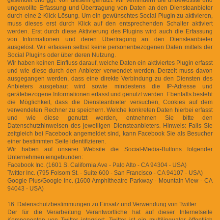
ungewollte Erfassung und Übertragung von Daten an den Diensteanbieter
durch eine 2-Klick-Lösung. Um ein gewünschtes Social Plugin zu aktivieren,
muss dieses erst durch Klick auf den entsprechenden Schalter aktiviert
werden. Erst durch diese Aktivierung des Plugins wird auch die Erfassung
von Informationen und deren Übertragung an den Diensteanbieter
ausgelöst. Wir erfassen selbst keine personenbezogenen Daten mittels der
Social Plugins oder über deren Nutzung.
Wir haben keinen Einfluss darauf, welche Daten ein aktiviertes Plugin erfasst
und wie diese durch den Anbieter verwendet werden. Derzeit muss davon
ausgegangen werden, dass eine direkte Verbindung zu den Diensten des
Anbieters ausgebaut wird sowie mindestens die IP-Adresse und
gerätebezogene Informationen erfasst und genutzt werden. Ebenfalls besteht
die Möglichkeit, dass die Diensteanbieter versuchen, Cookies auf dem
verwendeten Rechner zu speichern. Welche konkreten Daten hierbei erfasst
und wie diese genutzt werden, entnehmen Sie bitte den
Datenschutzhinweisen des jeweiligen Diensteanbieters. Hinweis: Falls Sie
zeitgleich bei Facebook angemeldet sind, kann Facebook Sie als Besucher
einer bestimmten Seite identifizieren.
Wir haben auf unserer Website die Social-Media-Buttons folgender
Unternehmen eingebunden:
Facebook Inc. (1601 S. California Ave - Palo Alto - CA 94304 - USA)
Twitter Inc. (795 Folsom St. - Suite 600 - San Francisco - CA 94107 - USA)
Google Plus/Google Inc. (1600 Amphitheatre Parkway - Mountain View - CA
94043 - USA)
16. Datenschutzbestimmungen zu Einsatz und Verwendung von Twitter
Der für die Verarbeitung Verantwortliche hat auf dieser Internetseite
Komponenten von Twitter integriert. Twitter ist ein multilingualer öffentlich