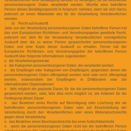
personenbezogene Daten verarbeitet werden. Möchte eine betroffene
Person dieses Bestätigungsrecht in Anspruch nehmen, kann sie sich hierzu
jederzeit an einen Mitarbeiter des für die Verarbeitung Verantwortlichen
wenden.
· b) Recht auf Auskunft
Jede von der Verarbeitung personenbezogener Daten betroffene Person hat
das vom Europäischen Richtlinien- und Verordnungsgeber gewährte Recht,
jederzeit von dem für die Verarbeitung Verantwortlichen unentgeltliche
Auskunft über die zu seiner Person gespeicherten personenbezogenen
Daten und eine Kopie dieser Auskunft zu erhalten. Ferner hat der
Europäische Richtlinien- und Verordnungsgeber der betroffenen Person
Auskunft über folgende Informationen zugestanden:
o die Verarbeitungszwecke
o die Kategorien personenbezogener Daten, die verarbeitet werden
o die Empfänger oder Kategorien von Empfängern, gegenüber denen die
personenbezogenen Daten offengelegt worden sind oder noch offengelegt
werden, insbesondere bei Empfängern in Drittländern oder bei
internationalen Organisationen
o falls möglich die geplante Dauer, für die die personenbezogenen Daten
gespeichert werden, oder, falls dies nicht möglich ist, die Kriterien für die
Festlegung dieser Dauer
o das Bestehen eines Rechts auf Berichtigung oder Löschung der sie
betreffenden personenbezogenen Daten oder auf Einschränkung der
Verarbeitung durch den Verantwortlichen oder eines Widerspruchsrechts
gegen diese Verarbeitung
o das Bestehen eines Beschwerderechts bei einer Aufsichtsbehörde
o wenn die personenbezogenen Daten nicht bei der betroffenen Person
erhoben werden: Alle verfügbaren Informationen über die Herkunft der Daten