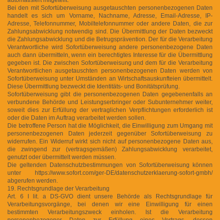
Bei den mit Sofortüberweisung ausgetauschten personenbezogenen Daten
handelt es sich um Vorname, Nachname, Adresse, Email-Adresse, IP-
Adresse, Telefonnummer, Mobiltelefonnummer oder andere Daten, die zur
Zahlungsabwicklung notwendig sind. Die Übermittlung der Daten bezweckt
die Zahlungsabwicklung und die Betrugsprävention. Der für die Verarbeitung
Verantwortliche wird Sofortüberweisung andere personenbezogene Daten
auch dann übermitteln, wenn ein berechtigtes Interesse für die Übermittlung
gegeben ist. Die zwischen Sofortüberweisung und dem für die Verarbeitung
Verantwortlichen ausgetauschten personenbezogenen Daten werden von
Sofortüberweisung unter Umständen an Wirtschaftsauskunfteien übermittelt.
Diese Übermittlung bezweckt die Identitäts- und Bonitätsprüfung.
Sofortüberweisung gibt die personenbezogenen Daten gegebenenfalls an
verbundene Behörde und Leistungserbringer oder Subunternehmer weiter,
soweit dies zur Erfüllung der vertraglichen Verpflichtungen erforderlich ist
oder die Daten im Auftrag verarbeitet werden sollen.
Die betroffene Person hat die Möglichkeit, die Einwilligung zum Umgang mit
personenbezogenen Daten jederzeit gegenüber Sofortüberweisung zu
widerrufen. Ein Widerruf wirkt sich nicht auf personenbezogene Daten aus,
die zwingend zur (vertragsgemäßen) Zahlungsabwicklung verarbeitet,
genutzt oder übermittelt werden müssen.
Die geltenden Datenschutzbestimmungen von Sofortüberweisung können
unter https://www.sofort.com/ger-DE/datenschutzerklaerung-sofort-gmbh/
abgerufen werden.
19. Rechtsgrundlage der Verarbeitung
Art. 6 I lit. a DS-GVO dient unsere Behörde als Rechtsgrundlage für
Verarbeitungsvorgänge, bei denen wir eine Einwilligung für einen
bestimmten Verarbeitungszweck einholen. Ist die Verarbeitung
personenbezogener Daten zur Erfüllung eines Vertrags, dessen