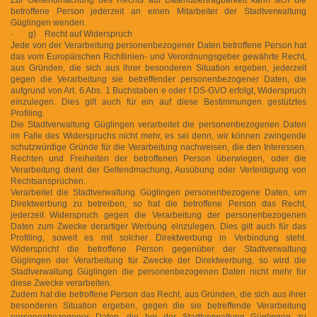
betroffene Person jederzeit an einen Mitarbeiter der Stadtverwaltung
Güglingen wenden.
· g) Recht auf Widerspruch
Jede von der Verarbeitung personenbezogener Daten betroffene Person hat
das vom Europäischen Richtlinien- und Verordnungsgeber gewährte Recht,
aus Gründen, die sich aus ihrer besonderen Situation ergeben, jederzeit
gegen die Verarbeitung sie betreffender personenbezogener Daten, die
aufgrund von Art. 6 Abs. 1 Buchstaben e oder f DS-GVO erfolgt, Widerspruch
einzulegen. Dies gilt auch für ein auf diese Bestimmungen gestütztes
Profiling.
Die Stadtverwaltung Güglingen verarbeitet die personenbezogenen Daten
im Falle des Widerspruchs nicht mehr, es sei denn, wir können zwingende
schutzwürdige Gründe für die Verarbeitung nachweisen, die den Interessen,
Rechten und Freiheiten der betroffenen Person überwiegen, oder die
Verarbeitung dient der Geltendmachung, Ausübung oder Verteidigung von
Rechtsansprüchen.
Verarbeitet die Stadtverwaltung Güglingen personenbezogene Daten, um
Direktwerbung zu betreiben, so hat die betroffene Person das Recht,
jederzeit Widerspruch gegen die Verarbeitung der personenbezogenen
Daten zum Zwecke derartiger Werbung einzulegen. Dies gilt auch für das
Profiling, soweit es mit solcher Direktwerbung in Verbindung steht.
Widerspricht die betroffene Person gegenüber der Stadtverwaltung
Güglingen der Verarbeitung für Zwecke der Direktwerbung, so wird die
Stadtverwaltung Güglingen die personenbezogenen Daten nicht mehr für
diese Zwecke verarbeiten.
Zudem hat die betroffene Person das Recht, aus Gründen, die sich aus ihrer
besonderen Situation ergeben, gegen die sie betreffende Verarbeitung
personenbezogener Daten, die bei der Stadtverwaltung Güglingen zu