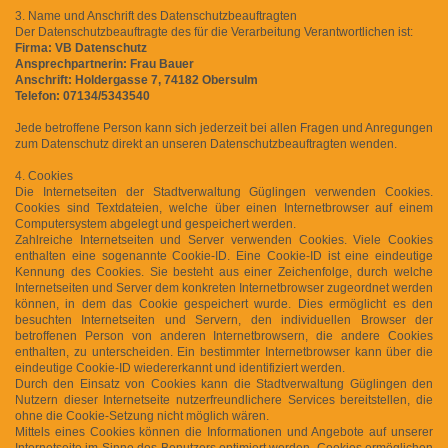
3. Name und Anschrift des Datenschutzbeauftragten
Der Datenschutzbeauftragte des für die Verarbeitung Verantwortlichen ist:
Firma: VB Datenschutz
Ansprechpartnerin: Frau Bauer
Anschrift: Holdergasse 7, 74182 Obersulm
Telefon: 07134/5343540
Jede betroffene Person kann sich jederzeit bei allen Fragen und Anregungen
zum Datenschutz direkt an unseren Datenschutzbeauftragten wenden.
4. Cookies
Die Internetseiten der Stadtverwaltung Güglingen verwenden Cookies.
Cookies sind Textdateien, welche über einen Internetbrowser auf einem
Computersystem abgelegt und gespeichert werden.
Zahlreiche Internetseiten und Server verwenden Cookies. Viele Cookies
enthalten eine sogenannte Cookie-ID. Eine Cookie-ID ist eine eindeutige
Kennung des Cookies. Sie besteht aus einer Zeichenfolge, durch welche
Internetseiten und Server dem konkreten Internetbrowser zugeordnet werden
können, in dem das Cookie gespeichert wurde. Dies ermöglicht es den
besuchten Internetseiten und Servern, den individuellen Browser der
betroffenen Person von anderen Internetbrowsern, die andere Cookies
enthalten, zu unterscheiden. Ein bestimmter Internetbrowser kann über die
eindeutige Cookie-ID wiedererkannt und identifiziert werden.
Durch den Einsatz von Cookies kann die Stadtverwaltung Güglingen den
Nutzern dieser Internetseite nutzerfreundlichere Services bereitstellen, die
ohne die Cookie-Setzung nicht möglich wären.
Mittels eines Cookies können die Informationen und Angebote auf unserer
Internetseite im Sinne des Benutzers optimiert werden. Cookies ermöglichen