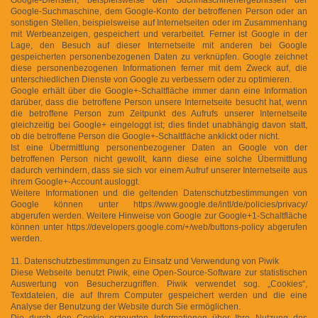
Google-Suchmaschine, dem Google-Konto der betroffenen Person oder an
sonstigen Stellen, beispielsweise auf Internetseiten oder im Zusammenhang
mit Werbeanzeigen, gespeichert und verarbeitet. Ferner ist Google in der
Lage, den Besuch auf dieser Internetseite mit anderen bei Google
gespeicherten personenbezogenen Daten zu verknüpfen. Google zeichnet
diese personenbezogenen Informationen ferner mit dem Zweck auf, die
unterschiedlichen Dienste von Google zu verbessern oder zu optimieren.
Google erhält über die Google+-Schaltfläche immer dann eine Information
darüber, dass die betroffene Person unsere Internetseite besucht hat, wenn
die betroffene Person zum Zeitpunkt des Aufrufs unserer Internetseite
gleichzeitig bei Google+ eingeloggt ist; dies findet unabhängig davon statt,
ob die betroffene Person die Google+-Schaltfläche anklickt oder nicht.
Ist eine Übermittlung personenbezogener Daten an Google von der
betroffenen Person nicht gewollt, kann diese eine solche Übermittlung
dadurch verhindern, dass sie sich vor einem Aufruf unserer Internetseite aus
ihrem Google+-Account ausloggt.
Weitere Informationen und die geltenden Datenschutzbestimmungen von
Google können unter https://www.google.de/intl/de/policies/privacy/
abgerufen werden. Weitere Hinweise von Google zur Google+1-Schaltfläche
können unter https://developers.google.com/+/web/buttons-policy abgerufen
werden.
11. Datenschutzbestimmungen zu Einsatz und Verwendung von Piwik
Diese Webseite benutzt Piwik, eine Open-Source-Software zur statistischen
Auswertung von Besucherzugriffen. Piwik verwendet sog. „Cookies“,
Textdateien, die auf Ihrem Computer gespeichert werden und die eine
Analyse der Benutzung der Website durch Sie ermöglichen.
Die durch den Cookie erzeugten Informationen über Ihre Nutzung des