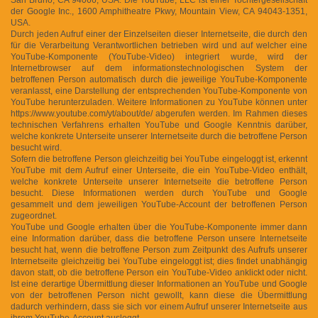
der Google Inc., 1600 Amphitheatre Pkwy, Mountain View, CA 94043-1351,
USA.
Durch jeden Aufruf einer der Einzelseiten dieser Internetseite, die durch den
für die Verarbeitung Verantwortlichen betrieben wird und auf welcher eine
YouTube-Komponente (YouTube-Video) integriert wurde, wird der
Internetbrowser auf dem informationstechnologischen System der
betroffenen Person automatisch durch die jeweilige YouTube-Komponente
veranlasst, eine Darstellung der entsprechenden YouTube-Komponente von
YouTube herunterzuladen. Weitere Informationen zu YouTube können unter
https://www.youtube.com/yt/about/de/ abgerufen werden. Im Rahmen dieses
technischen Verfahrens erhalten YouTube und Google Kenntnis darüber,
welche konkrete Unterseite unserer Internetseite durch die betroffene Person
besucht wird.
Sofern die betroffene Person gleichzeitig bei YouTube eingeloggt ist, erkennt
YouTube mit dem Aufruf einer Unterseite, die ein YouTube-Video enthält,
welche konkrete Unterseite unserer Internetseite die betroffene Person
besucht. Diese Informationen werden durch YouTube und Google
gesammelt und dem jeweiligen YouTube-Account der betroffenen Person
zugeordnet.
YouTube und Google erhalten über die YouTube-Komponente immer dann
eine Information darüber, dass die betroffene Person unsere Internetseite
besucht hat, wenn die betroffene Person zum Zeitpunkt des Aufrufs unserer
Internetseite gleichzeitig bei YouTube eingeloggt ist; dies findet unabhängig
davon statt, ob die betroffene Person ein YouTube-Video anklickt oder nicht.
Ist eine derartige Übermittlung dieser Informationen an YouTube und Google
von der betroffenen Person nicht gewollt, kann diese die Übermittlung
dadurch verhindern, dass sie sich vor einem Aufruf unserer Internetseite aus
ihrem YouTube-Account ausloggt.